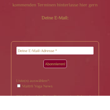
kommenden Terminen hinterlasse hier gern
Deine E-Mail:
Liste(n) auswählen*:
Maitrii Yoga News
*Wir behandeln Deine Daten vertraulich und
geben sie nur an Dritte weiter, die diesen
Dienst möglich machen. Lies bitte dazu unsere